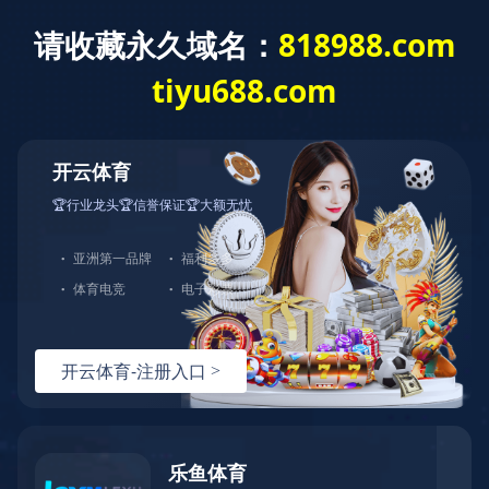
0731-85221278
半岛平台-半岛(中国)一站式服务平台
公司概况
免费咨询热线
您的位置：
首页
>
荣誉资质
>
荣誉
>
详情
湖南省建设工程造价管理总站
2022年工程半岛平台-半岛(中国)
一站式服务平台 成果文件质量评
价优秀
发布日期：2022-12-22
来源：本站
阅读量：215