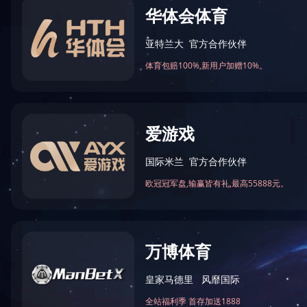
础。
公司重视管理体系建设，通过不断优化和完善组织
法，为客户提供高效优质服务的同时，尽量为客户提
值服务数次赢得主管部门、委托单位和相关单位的表
建设领域的高质量发展对工程咨询行业提出了更新、
的同时，致力于在全过程工程咨询、全过程半岛平台-
实守信、科学公正、实事求是、高效优质”的服务宗
快捷导航
关键词
半岛平台-半岛(中国)一站式服务平台
0731-85221278
0731-85226831
工程咨询
网站首页
公司概况
招标代理
荣誉资质
企业动态
半岛平台-半岛(中国)一站式服务平台
业务范围
服务案例
人才招聘
湖南省长沙市岳麓区潇湘南路一段208号柏宁地王广场北栋5F
版权所有：半岛平台-半岛(中国