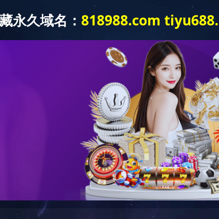
半岛平台-半岛(中国)一站式服务平台 成立
市岳麓区潇湘南路一段208号柏宁地王广场
服务平台 甲级资质、工程招标代理甲级资
范围包括为政府部门、项目业主及其他各类客
服务平台 、招标代理、工程咨询等各类型
公司近二十年在工程半岛平台-半岛(中国
道路上，始终秉承“以诚立业、以信执业”