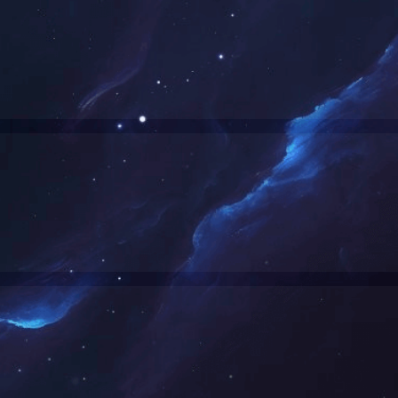
府重大建设项目和地产项目的半岛平台-半
项咨询工作，并出色地完成了咨询任务，
库，打造了一支高水平的专业团队，为公
架构及组织管理措施，形成了科学的管理体系与质量控制体
供增值服务，在咨询服务过程中切实做到专业咨询与项目管理相
彰、好评。
更高的要求。公司坚持与时俱进，在以工程半岛平台-半岛(中
半岛(中国)一站式服务平台 、项目投资研究、项目评价、BI
旨，为客户提供更有价值的服务，与客户一起赢在未来。
)一站式服务平台
备案号：
湘ICP备2024042548号-1
技术支持：
竞网